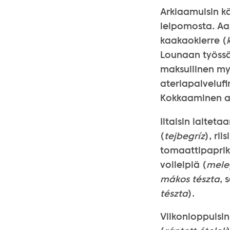
Arkiaamuisin k
leipomosta. Aam
kaakaokierre (
Lounaan työssä
maksullinen myö
ateriapalvelufi
Kokkaaminen alk
Iltaisin laite
(
tejbegríz
), rii
tomaattipaprik
voileipiä (
mele
mákos tészta
, 
tészta
).
Viikonloppuisi