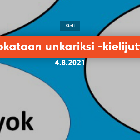
Kieli
okataan unkariksi -kielijut
4.8.2021