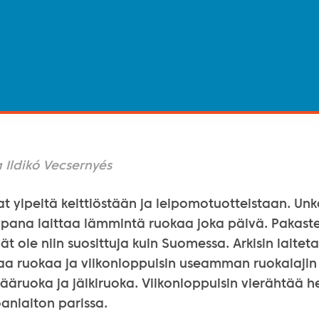
a Ildikó Vecsernyés
at ylpeitä keittiöstään ja leipomotuotteistaan. Unka
apana laittaa lämmintä ruokaa joka päivä. Pakaste
ät ole niin suosittuja kuin Suomessa. Arkisin laitet
aa ruokaa ja viikonloppuisin useamman ruokalajin 
pääruoka ja jälkiruoka. Viikonloppuisin vierähtää h
nlaiton parissa.