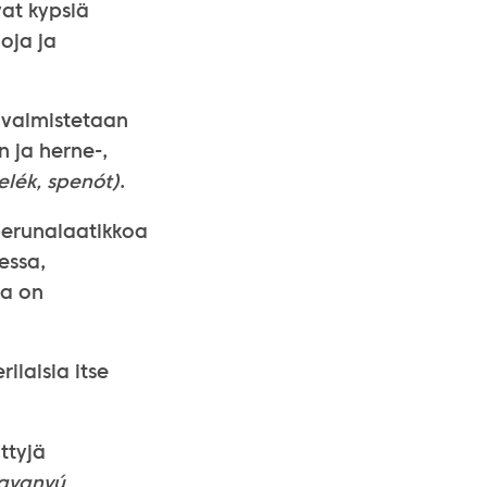
vat kypsiä
oja ja
a valmistetaan
in ja herne-,
elék, spenót)
.
 perunalaatikkoa
essa,
sa on
ilaisia itse
ttyjä
avanyú