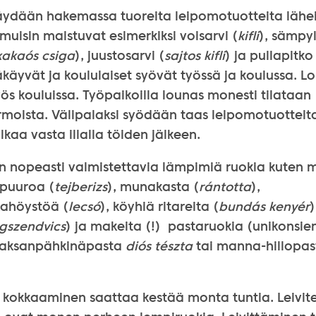
äydään hakemassa tuoreita leipomotuotteita lähe
uisin maistuvat esimerkiksi voisarvi (
kifli
), sämpyl
kakaós csiga
), juustosarvi (
sajtos kifli
) ja pullapitko
käyvät ja koululaiset syövät työssä ja koulussa. L
s kouluissa. Työpaikoilla lounas monesti tilataan
rmoista. Välipalaksi syödään taas leipomotuotteita
aa vasta illalla töiden jälkeen.
taan nopeasti valmistettavia lämpimiä ruokia kute
sipuuroa (
tejberizs
), munakasta (
rántotta
),
ahöystöä (
lecsó
), köyhiä ritareita (
bundás kenyér
gszendvics
) ja makeita (!) pastaruokia (unikonsi
saksanpähkinäpasta
diós tészta
tai manna-hillopa
n kokkaaminen saattaa kestää monta tuntia. Leivite