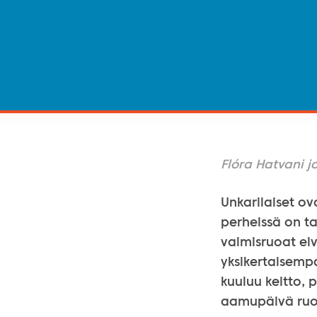
Flóra Hatvani j
Unkarilaiset ov
perheissä on t
valmisruoat eiv
yksikertaisemp
kuuluu keitto, 
aamupäivä ruoa