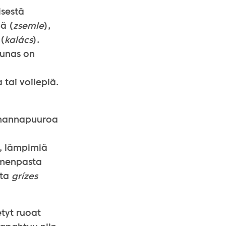
isestä
ä (
zsemle
),
 (
kalács
).
ounas on
 tai voilepiä.
n mannapuuroa
), lämpimiä
emenpasta
sta
grízes
tyt ruoat