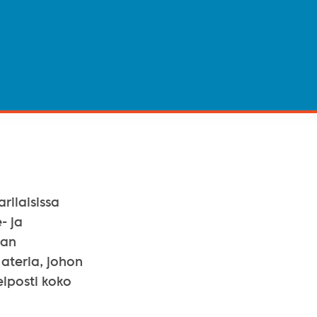
rilaisissa
- ja
aan
ateria, johon
elposti koko