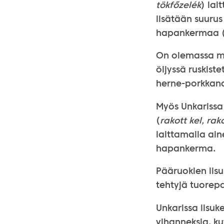
tökfőzelék
) lai
lisätään suurus
hapankermaa 
On olemassa my
öljyssä ruskiste
herne-porkkana
Myös Unkarissa 
(
rakott kel, rak
laittamalla ain
hapankerma.
Pääruokien lisu
tehtyjä tuorepa
Unkarissa lisuk
vihanneksia, ku