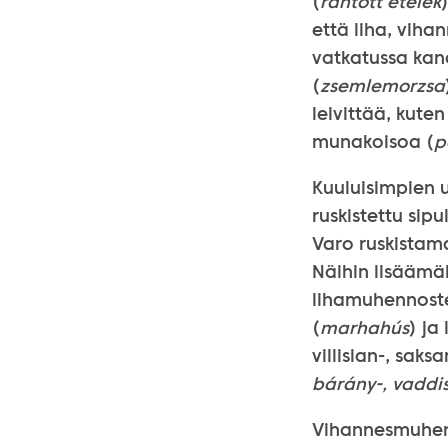
(
rántott ételek
että liha, viha
vatkatussa ka
(
zsemlemorzsa
leivittää, kuten
munakoisoa (
p
Kuuluisimpien u
ruskistettu sipul
Varo ruskistama
Näihin lisäämäl
lihamuhennost
(
marhahús
) ja
villisian-, saksa
bárány-, vaddis
Vihannesmuhen