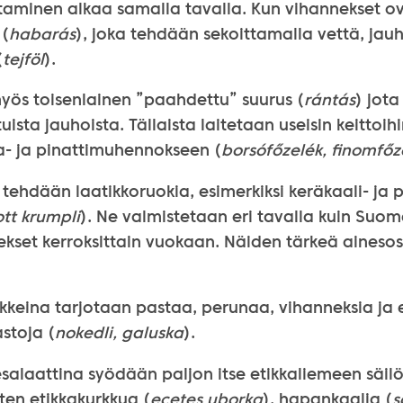
ttaminen alkaa samalla tavalla. Kun vihannekset o
 (
habarás
), joka tehdään sekoittamalla vettä, jauh
(
tejföl
).
ös toisenlainen ”paahdettu” suurus (
rántás
) jot
tuista jauhoista. Tällaista laitetaan useisin keittoih
- ja pinattimuhennokseen (
borsófőzelék, finomfőz
tehdään laatikkoruokia, esimerkiksi keräkaali- ja
ott krumpli
). Ne valmistetaan eri tavalla kuin Suom
ekset kerroksittain vuokaan. Näiden tärkeä aineso
kkeina tarjotaan pastaa, perunaa, vihanneksia ja er
stoja (
nokedli, galuska
).
esalaattina syödään paljon itse etikkaliemeen säilö
ten etikkakurkkua (
ecetes uborka
), hapankaalia (
s