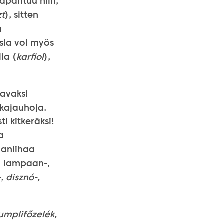
apahtuu niin,
zt
), sitten
a
sia voi myös
ia (
karfiol
),
tavaksi
ikajauhoja.
i kitkeräksi!
ja
danlihaa
, lampaan-,
, disznó-,
umplifőzelék,