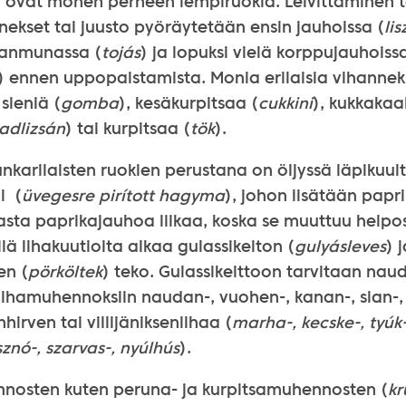
) ovat monen perheen lempiruokia. Leivittäminen t
nnekset tai juusto pyöräytetään ensin jauhoissa (
lis
nanmunassa (
tojás
) ja lopuksi vielä korppujauhoiss
) ennen uppopaistamista. Monia erilaisia vihannek
 sieniä (
gomba
), kesäkurpitsaa (
cukkini
), kukkakaal
adlizsán
) tai kurpitsaa (
tök
).
nkarilaisten ruokien perustana on öljyssä läpikuul
i (
üvegesre pirított hagyma
), johon lisätään papr
sta paprikajauhoa liikaa, koska se muuttuu helpost
lä lihakuutioita alkaa gulassikeiton (
gulyásleves
) 
en (
pörköltek
) teko. Gulassikeittoon tarvitaan nau
 lihamuhennoksiin naudan-, vuohen-, kanan-, sian-
nhirven tai villijäniksenlihaa (
marha-, kecske-, tyúk-
znó-, szarvas-, nyúlhús
).
nosten kuten peruna- ja kurpitsamuhennosten (
kr