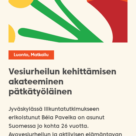
Luonto, Matkailu
Vesiurheilun kehittämisen
akateeminen
pätkätyöläinen
Jyväskylässä liikuntatutkimukseen
erikoistunut Béla Pavelka on asunut
Suomessa jo kohta 26 vuotta.
Avovesiurheilun ja aktiivisen elämäntavan