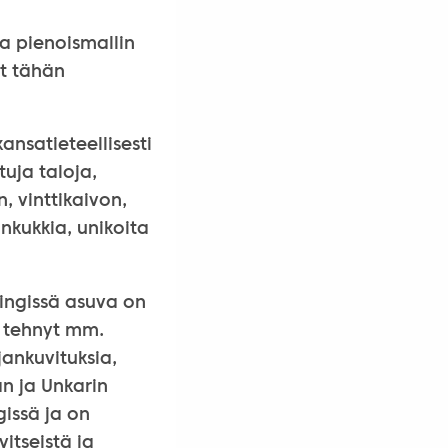
ja pienoismallin
at tähän
ansatieteellisesti
tuja taloja,
, vinttikaivon,
onkukkia, unikoita
singissä asuva on
n tehnyt mm.
rjankuvituksia,
an ja Unkarin
gissä ja on
itseistä ja