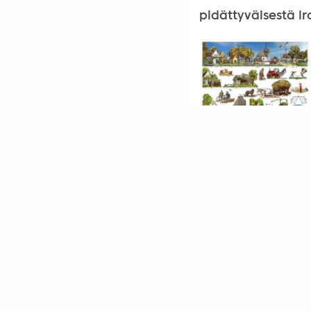
pidättyväisestä ir
Lataa kylän osaset