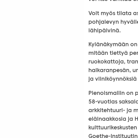
Voit myös tilata 
pohjalevyn hyvälle
lähipäivinä.
Kylänäkymään on yh
mitään tiettyä per
ruokokattoja, tran
haikaranpesän, unk
ja viiniköynnöksiä 
Pienoismallin on 
58-vuotias saksala
arkkitehtuuri- ja m
eläinaakkosia ja H
kulttuurikeskusten
Goethe-Instituutin