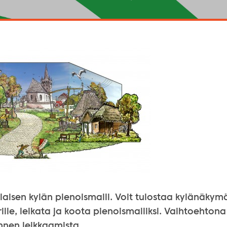
rilaisen kylän pienoismalli. Voit tulostaa kylänäky
lle, leikata ja koota pienoismalliksi. Vaihtoehtona
ennen leikkaamista.