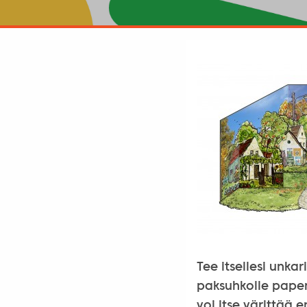
Tee itsellesi unka
paksuhkolle paperi
voi itse värittää 