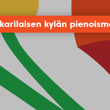
karilaisen kylän pienoisma