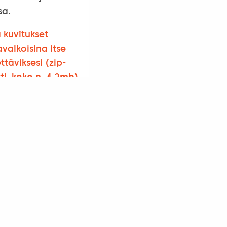
sa.
 kuvitukset
valkoisina itse
ttäviksesi (zip-
ti, koko n. 4.2mb)
SUS Facebookissa
5. krs 00520 Helsinki | puh. 041 537 9301