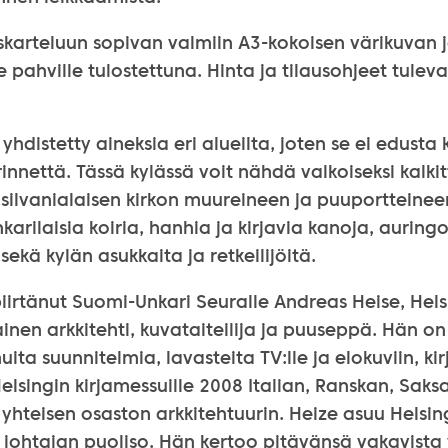
askarteluun sopivan valmiin A3-kokoisen värikuvan 
 pahville tulostettuna. Hinta ja tilausohjeet tulev
distetty aineksia eri alueilta, joten se ei edusta k
innettä. Tässä kylässä voit nähdä valkoiseksi kalkit
silvanialaisen kirkon muureineen ja puuportteineen
arilaisia koiria, hanhia ja kirjavia kanoja, auring
sekä kylän asukkaita ja retkeilijöitä.
piirtänut Suomi-Unkari Seuralle Andreas Heise, Hel
inen arkkitehti, kuvataiteilija ja puuseppä. Hän o
uita suunnitelmia, lavasteita TV:lle ja elokuviin, ki
elsingin kirjamessuille 2008 Italian, Ranskan, Saks
 yhteisen osaston arkkitehtuurin. Heize asuu Helsin
 johtajan puoliso. Hän kertoo pitävänsä vakavista v