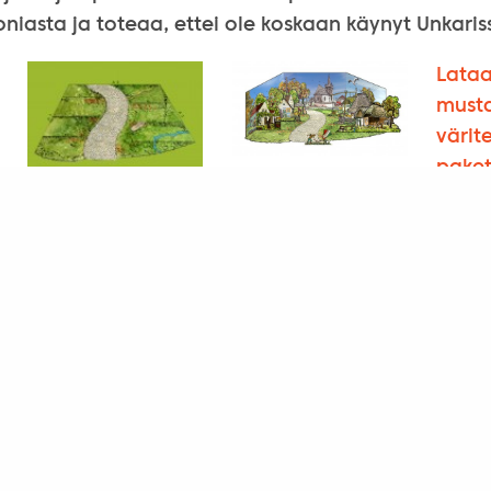
oniasta ja toteaa, ettei ole koskaan käynyt Unkaris
Lataa
musta
värite
paket
Lataa mallikuva
Lataa kylän pohja
© 2026 Suomi – Unkari Seura | Opastinsilta 6A, 