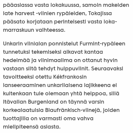
pääasiassa vasta lokakuussa, samoin makeiden
late harvest -viinien rypäleiden, Tokajissa
pääsato korjataan perinteisesti vasta loka-
marraskuun vaihteessa.
Unkarin viinialan ponnistelut Furmint-rypäleen
tunnetuksi tekemiseksi alkavat kantaa
hedelmää ja viinimaailma on ottanut hyvin
vastaan siitä tehdyt huippuviinit. Seuraavaksi
tavoitteeksi otettu Kékfrankosin
lanseeraaminen unkarilaisena lajikkeena ei
kuitenkaan tule olemaan yhtä helppoa, sillä
Itävallan Burgenland on täynnä varsin
korkealaatuisia Blaufränkisch-viinejä, joiden
tuottajilla on varmasti oma vahva
mielipiteensä asiasta.