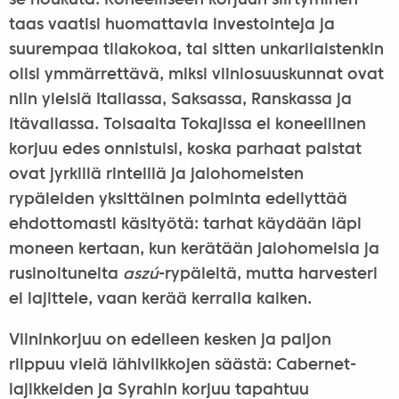
se houkuta. Koneelliseen korjuun siirtyminen
taas vaatisi huomattavia investointeja ja
suurempaa tilakokoa, tai sitten unkarilaistenkin
olisi ymmärrettävä, miksi viiniosuuskunnat ovat
niin yleisiä Italiassa, Saksassa, Ranskassa ja
Itävallassa. Toisaalta Tokajissa ei koneellinen
korjuu edes onnistuisi, koska parhaat palstat
ovat jyrkillä rinteillä ja jalohomeisten
rypäleiden yksittäinen poiminta edellyttää
ehdottomasti käsityötä: tarhat käydään läpi
moneen kertaan, kun kerätään jalohomeisia ja
rusinoituneita
aszú
-rypäleitä, mutta harvesteri
ei lajittele, vaan kerää kerralla kaiken.
Viininkorjuu on edelleen kesken ja paljon
riippuu vielä lähiviikkojen säästä: Cabernet-
lajikkeiden ja Syrahin korjuu tapahtuu