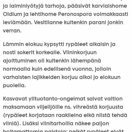
ja laiminlyötyjä tarhoja, pääsivät karviaishome
Oidium ja lehtihome Peronospora voimakkaasti
leviämään. Vesitilanne kuitenkin parani jonkin
verran.
Lämmin elokuu kypsytti rypäleet aikaisin ja
nosti sokerit korkealle. Viininkorjuun
ajoittuminen oli kuitenkin lähempänä
normaalia kuin edellisenä vuonna, jolloin
varhaisten lajikkeiden korjuu alkoi jo elokuun
puolella.
Kasvavat ylituotanto-ongelmat saivat valtion
maksamaan viljelijöille ns. vihreästä korjuusta
(rypäleet korjataan raakileina eikä niistä tehdä
viiniä). Lisäksi viinitarhoilla näkee paljon