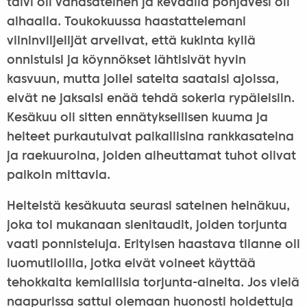
talvi oli vähäsateinen ja keväällä pohjavesi oli
alhaalla. Toukokuussa haastattelemani
viininviljelijät arvelivat, että kukinta kyllä
onnistuisi ja köynnökset lähtisivät hyvin
kasvuun, mutta jollei sateita saataisi ajoissa,
eivät ne jaksaisi enää tehdä sokeria rypäleisiin.
Kesäkuu oli sitten ennätyksellisen kuuma ja
helteet purkautuivat paikallisina rankkasateina
ja raekuuroina, joiden aiheuttamat tuhot olivat
paikoin mittavia.
Helteistä kesäkuuta seurasi sateinen heinäkuu,
joka toi mukanaan sienitaudit, joiden torjunta
vaati ponnisteluja. Erityisen haastava tilanne oli
luomutiloilla, jotka eivät voineet käyttää
tehokkaita kemiallisia torjunta-aineita. Jos vielä
naapurissa sattui olemaan huonosti hoidettuja