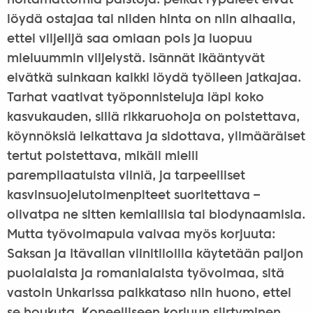
hoitamattomia palstoja: pelkät rypäleet eivät
löydä ostajaa tai niiden hinta on niin alhaalla,
ettei viljelijä saa omiaan pois ja luopuu
mieluummin viljelystä. Isännät ikääntyvät
eivätkä suinkaan kaikki löydä työlleen jatkajaa.
Tarhat vaativat työponnisteluja läpi koko
kasvukauden, sillä rikkaruohoja on poistettava,
köynnöksiä leikattava ja sidottava, ylimääräiset
tertut poistettava, mikäli mielii
parempilaatuista viiniä, ja tarpeelliset
kasvinsuojelutoimenpiteet suoritettava –
olivatpa ne sitten kemiallisia tai biodynaamisia.
Mutta työvoimapula vaivaa myös korjuuta:
Saksan ja Itävallan viinitiloilla käytetään paljon
puolalaista ja romanialaista työvoimaa, sitä
vastoin Unkarissa palkkataso niin huono, ettei