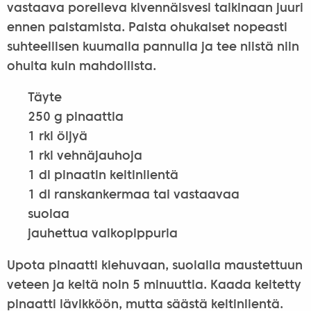
vastaava poreileva kivennäisvesi taikinaan juuri
ennen paistamista. Paista ohukaiset nopeasti
suhteellisen kuumalla pannulla ja tee niistä niin
ohuita kuin mahdollista.
Täyte
250 g pinaattia
1 rkl öljyä
1 rkl vehnäjauhoja
1 dl pinaatin keitinlientä
1 dl ranskankermaa tai vastaavaa
suolaa
jauhettua valkopippuria
Upota pinaatti kiehuvaan, suolalla maustettuun
veteen ja keitä noin 5 minuuttia. Kaada keitetty
pinaatti lävikköön, mutta säästä keitinlientä.