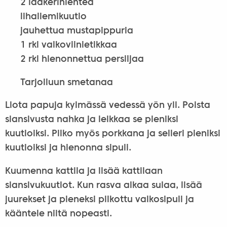
2 laakerinlehteä
lihaliemikuutio
jauhettua mustapippuria
1 rkl valkoviinietikkaa
2 rkl hienonnettua persiljaa
Tarjoiluun smetanaa
Liota papuja kylmässä vedessä yön yli. Poista
siansivusta nahka ja leikkaa se pieniksi
kuutioiksi. Pilko myös porkkana ja selleri pieniksi
kuutioiksi ja hienonna sipuli.
Kuumenna kattila ja lisää kattilaan
siansivukuutiot. Kun rasva alkaa sulaa, lisää
juurekset ja pieneksi pilkottu valkosipuli ja
kääntele niitä nopeasti.