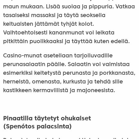
maun mukaan. Lisää suolaa ja pippuria. Vatkaa
tasaiseksi massaksi ja täytä seoksella
keltuaisten jättämät tyhjät kolot.
Vaihtoehtoisesti kananmunat voi leikata
pitkittäin puolikkaaksi ja täyttää kuten edellä.
Casino-munat asetellaan tarjoiluvadille
perunasalaatin päälle. Salaatin voi valmistaa
esimerkiksi keitetystä perunasta ja porkkanasta,
herneistä, omenasta, kurkusta ja tehdä sille
kastikkeen kermaviilistä ja majoneesista.
Pinaatilla täytetyt ohukaiset
(Spenótos palacsinta)