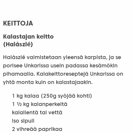
KEITTOJA
Kalastajan keitto
(Halászlé)
Halászlé valmistetaan yleensä karpista, ja se
porisee Unkarissa usein padassa kesämökin
pihamaalla. Kalakeittoreseptejä Unkarissa on
yhtä monta kuin on kalastajaakin.
1 kg kalaa (250g syöjää kohti)
1 ½ kg kalanperkeitä
kalalientä tai vettä
iso sipuli
2 vihreää paprikaa