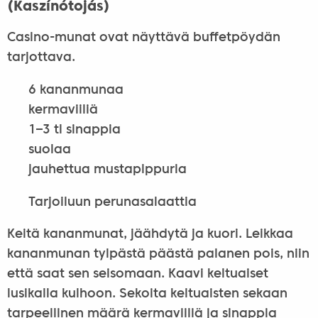
(Kaszínótojás)
Casino-munat ovat näyttävä buffetpöydän
tarjottava.
6 kananmunaa
kermaviiliä
1–3 tl sinappia
suolaa
jauhettua mustapippuria
Tarjoiluun perunasalaattia
Keitä kananmunat, jäähdytä ja kuori. Leikkaa
kananmunan tylpästä päästä palanen pois, niin
että saat sen seisomaan. Kaavi keltuaiset
lusikalla kulhoon. Sekoita keltuaisten sekaan
tarpeellinen määrä kermaviiliä ja sinappia