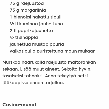
75 g raejuustoa
75 g margariinia
1 hienoksi hakattu sipuli
½ tl kuminaa jauhettuna
2 tl paprikajauhetta
½ tl sinappia
jauhettua mustapippuria
valkosipulia puristettuna maun mukaan
Murskaa haarukalla raejuusto maitorahkan
sekaan. Lisää muut aineet. Sekoita hyvin,
tasaiseksi tahnaksi. Anna tekeytyä hetki
jääkaapissa ennen tarjoilua.
Casino-munat