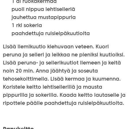
1 dl ruokakermaa
puoli nippua lehtiselleriä
jauhettua mustapippuria
1 rkl sokeria
paahdettuja ruisleipäkuutioita
Lisää liemikuutio kiehuvaan veteen. Kuori
peruna ja selleri ja leikkaa ne pieniksi kuutioiksi.
Lisää peruna- ja sellerikuutiot liemeen ja keitä
noin 20 min. Anna jäähtyä ja soseuta
tehosekoittimella. Lisää kermaa ja kuumenna.
Koristele keitto lehtisellerillä ja mausta
pippurilla ja sokerilla. Kaada keitto lautaselle ja
ripottele päälle paahdettuja ruisleipäkuutioita.