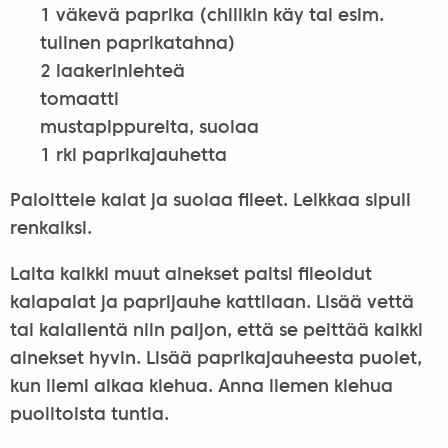
1 väkevä paprika (chilikin käy tai esim.
tulinen paprikatahna)
2 laakerinlehteä
tomaatti
mustapippureita, suolaa
1 rkl paprikajauhetta
Paloittele kalat ja suolaa fileet. Leikkaa sipuli
renkaiksi.
Laita kaikki muut ainekset paitsi fileoidut
kalapalat ja paprijauhe kattilaan. Lisää vettä
tai kalalientä niin paljon, että se peittää kaikki
ainekset hyvin. Lisää paprikajauheesta puolet,
kun liemi alkaa kiehua. Anna liemen kiehua
puolitoista tuntia.