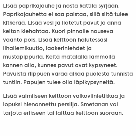
Lisää paprikajauhe ja nosta kattila syrjään.
Paprikajauhetta ei saa paistaa, sillä siitä tulee
kitkerää. Lisää vesi ja liotetut pavut ja anna
keiton kiehahtaa. Kuori pinnalle nouseva
vaahto pois. Lisää keittoon halutessasi
lihaliemikuutio, laakerinlehdet ja
mustapippuria. Keitä matalalla lämmöllä
kannen alla, kunnes pavut ovat kypsyneet.
Pavuista riippuen varaa aikaa puolesta tunnista
tuntiin. Papujen tulee olla läpikypsyneitä.
Lisää valmiiseen keittoon valkoviinietikkaa ja
lopuksi hienonnettu persilja. Smetanan voi
tarjota erikseen tai laittaa keittoon suoraan.