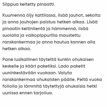
Silppua keitetty pinaatti.
Kuumenna öljy kattilassa, lisää jauhot, sekoita
ja anna jauhojen paistua hetken aikaa. Lisää
pinaatin keitinlientä ja hämmennä, lisää
suolalla ja valkopippurilla maustettu
ranskankermaa ja anna hautua kannen alla
hetken aikaa.
Pane lusikallinen täytettä kunkin ohukaisen
keskelle ja kääri paketiksi. Lado paketit
uuninkestävään vuokaan. Valuta
ranskankermaa ohukaisten päälle. Peitä vuoka
foliolla ja lämmitä täytettyjä ohukaisia hetki
uunissa ennen tarjoilua.