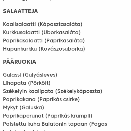
SALAATTEJA
Kaalisalaatti (Káposztasaláta)
Kurkkusalaatti (Uborkasaláta)
Paprikasalaatti (Paprikasaláta)
Hapankurkku (Kovászosuborka)
PÄÄRUOKIA
Gulassi (Gulyásleves)
Lihapata (Pörkölt)
Székelyin kaalipata (Székelykáposzta)
Paprikakana (Paprikás csirke)
Mykyt (Galuska)
Paprikaperunat (Paprikás krumpli)
Paistettu kuha Balatonin tapaan (Fogas