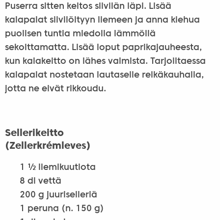
Puserra sitten keitos siivilän läpi. Lisää
kalapalat siivilöityyn liemeen ja anna kiehua
puolisen tuntia miedolla lämmöllä
sekoittamatta. Lisää loput paprikajauheesta,
kun kalakeitto on lähes valmista. Tarjoiltaessa
kalapalat nostetaan lautaselle reikäkauhalla,
jotta ne eivät rikkoudu.
Sellerikeitto
(Zellerkrémleves)
1 ½ liemikuutiota
8 dl vettä
200 g juuriselleriä
1 peruna (n. 150 g)