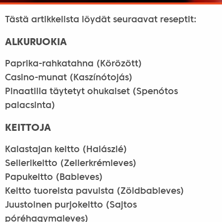
Tästä artikkelista löydät seuraavat reseptit:
ALKURUOKIA
Paprika-rahkatahna (Körözött)
Casino-munat (Kaszínótojás)
Pinaatilla täytetyt ohukaiset (Spenótos
palacsinta)
KEITTOJA
Kalastajan keitto (Halászlé)
Sellerikeitto (Zellerkrémleves)
Papukeitto (Bableves)
Keitto tuoreista pavuista (Zöldbableves)
Juustoinen purjokeitto (Sajtos
póréhagymaleves)