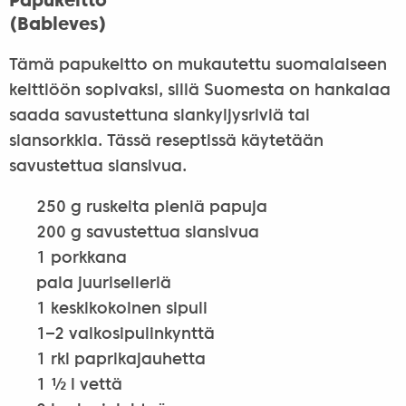
Papukeitto
(Bableves)
Tämä papukeitto on mukautettu suomalaiseen
keittiöön sopivaksi, sillä Suomesta on hankalaa
saada savustettuna siankyljysriviä tai
siansorkkia. Tässä reseptissä käytetään
savustettua siansivua.
250 g ruskeita pieniä papuja
200 g savustettua siansivua
1 porkkana
pala juuriselleriä
1 keskikokoinen sipuli
1–2 valkosipulinkynttä
1 rkl paprikajauhetta
1 ½ l vettä