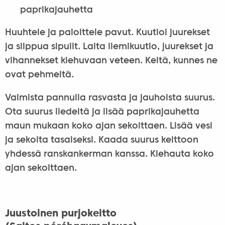
paprikajauhetta
Huuhtele ja paloittele pavut. Kuutioi juurekset
ja silppua sipulit. Laita liemikuutio, juurekset ja
vihannekset kiehuvaan veteen. Keitä, kunnes ne
ovat pehmeitä.
Valmista pannulla rasvasta ja jauhoista suurus.
Ota suurus liedeltä ja lisää paprikajauhetta
maun mukaan koko ajan sekoittaen. Lisää vesi
ja sekoita tasaiseksi. Kaada suurus keittoon
yhdessä ranskankerman kanssa. Kiehauta koko
ajan sekoittaen.
Juustoinen purjokeitto