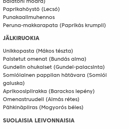
balatoni módra)
Paprikahöystö (Lecsó)
Punakaalimuhennos
Peruna-makkarapata (Paprikás krumpli)
JÄLKIRUOKIA
Unikkopasta (Mákos tészta)
Paistetut omenat (Bundás alma)
Gundelin ohukaiset (Gundel-palacsinta)
Somlólainen pappilan hätävara (Somlói
galuska)
Aprikoosipiirakka (Barackos lepény)
Omenastruudeli (Almás rétes)
Pähkinäpiiras (Mogyorós béles)
SUOLAISIA LEIVONNAISIA