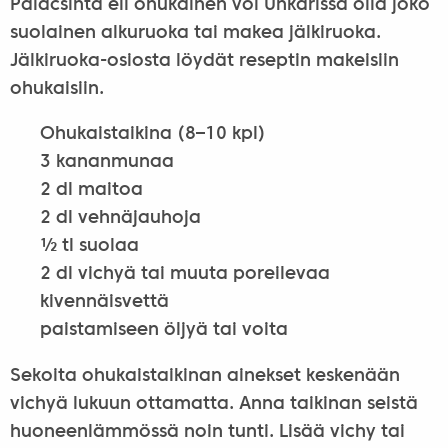
Palacsinta eli ohukainen voi Unkarissa olla joko
suolainen alkuruoka tai makea jälkiruoka.
Jälkiruoka-osiosta löydät reseptin makeisiin
ohukaisiin.
Ohukaistaikina (8–10 kpl)
3 kananmunaa
2 dl maitoa
2 dl vehnäjauhoja
½ tl suolaa
2 dl vichyä tai muuta poreilevaa
kivennäisvettä
paistamiseen öljyä tai voita
Sekoita ohukaistaikinan ainekset keskenään
vichyä lukuun ottamatta. Anna taikinan seistä
huoneenlämmössä noin tunti. Lisää vichy tai