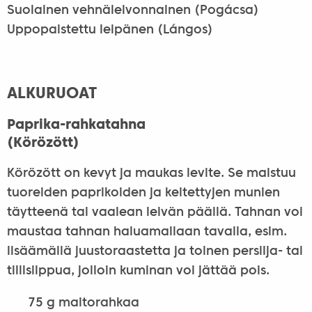
Suolainen vehnäleivonnainen (Pogácsa)
Uppopaistettu leipänen (Lángos)
ALKURUOAT
Paprika-rahkatahna
(Körözött)
Körözött on kevyt ja maukas levite. Se maistuu
tuoreiden paprikoiden ja keitettyjen munien
täytteenä tai vaalean leivän päällä. Tahnan voi
maustaa tahnan haluamallaan tavalla, esim.
lisäämällä juustoraastetta ja toinen persilja- tai
tillisilppua, jolloin kuminan voi jättää pois.
75 g maitorahkaa