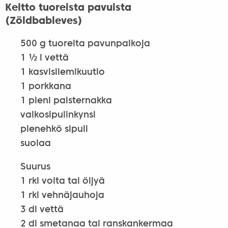
Keitto tuoreista pavuista
(Zöldbableves)
500 g tuoreita pavunpalkoja
1 ½ l vettä
1 kasvisliemikuutio
1 porkkana
1 pieni palsternakka
valkosipulinkynsi
pienehkö sipuli
suolaa
Suurus
1 rkl voita tai öljyä
1 rkl vehnäjauhoja
3 dl vettä
2 dl smetanaa tai ranskankermaa