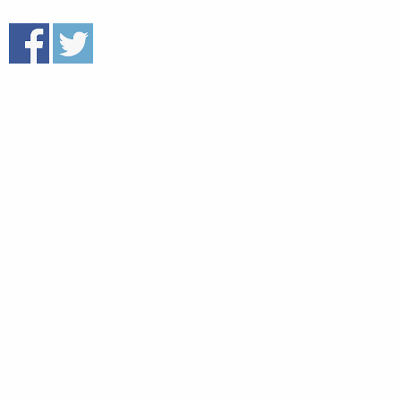
Muita juttuja samassa
kategoriassa
Kulttuuri, Matkailu, Ruoka