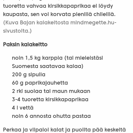
tuoretta vahvaa kirsikkapaprikaa ei löydy
kaupasta, sen voi korvata pienillä chileillä.
(Kuva Bajan kalakeitosta mindmegette.hu-
sivustolta.)
Paksin kalakeitto
noin 1,5 kg karppia (tai mieleistäsi
Suomesta saatavaa kalaa)
200 g sipulia
60 g paprikajauhetta
2 rkl suolaa tai maun mukaan
3-4 tuoretta kirsikkapaprikaa
4 l vettä
noin 6 annosta ohutta pastaa
Perkaa ja viipaloi kalat ja puolita pää keskeltä