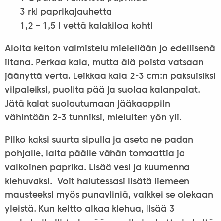
3 rkl paprikajauhetta
1,2 – 1,5 l vettä kalakiloa kohti
Aloita keiton valmistelu mielellään jo edellisenä
iltana. Perkaa kala, mutta älä poista vatsaan
jäänyttä verta. Leikkaa kala 2-3 cm:n paksuisiksi
viipaleiksi, puolita pää ja suolaa kalanpalat.
Jätä kalat suolautumaan jääkaappiin
vähintään 2-3 tunniksi, mieluiten yön yli.
Pilko kaksi suurta sipulia ja aseta ne padan
pohjalle, laita päälle vähän tomaattia ja
valkoinen paprika. Lisää vesi ja kuumenna
kiehuvaksi. Voit halutessasi lisätä liemeen
mausteeksi myös punaviiniä, vaikkei se olekaan
yleistä. Kun keitto alkaa kiehua, lisää 3