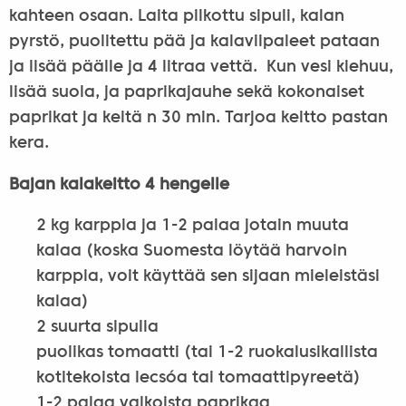
kahteen osaan. Laita pilkottu sipuli, kalan
pyrstö, puolitettu pää ja kalaviipaleet pataan
ja lisää päälle ja 4 litraa vettä. Kun vesi kiehuu,
lisää suola, ja paprikajauhe sekä kokonaiset
paprikat ja keitä n 30 min. Tarjoa keitto pastan
kera.
Bajan kalakeitto 4 hengelle
2 kg karppia ja 1-2 palaa jotain muuta
kalaa (koska Suomesta löytää harvoin
karppia, voit käyttää sen sijaan mieleistäsi
kalaa)
2 suurta sipulia
puolikas tomaatti (tai 1-2 ruokalusikallista
kotitekoista lecsóa tai tomaattipyreetä)
1-2 palaa valkoista paprikaa