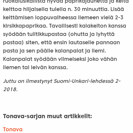
ruokalusikallista hyvää paprikajauhetta ja keitä
keittoa hiljaisella tulella n. 30 minuuttia. Lisää
keittämisen loppuvaiheessa liemeen vielä 2-3
kirsikkapaprikaa. Tavallisesti kalakeiton kanssa
syödään tulitikkupastaa (ohutta ja lyhyttä
pastaa) siten, että ensin lautaselle pannaan
pasta ja sen päälle kalanpalat ja liemi.
Kalanpalat syödään viimeiseksi joko vähän
liemen tai leivän kanssa.
Juttu on ilmestynyt Suomi-Unkari-lehdessä 2-
2018.
Tonava-sarjan muut artikkelit:
Tonava