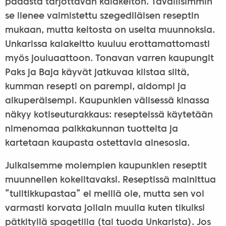
padasta tarjottavan kalakeiton. Tavallisimmin
se lienee valmistettu szegediläisen reseptin
mukaan, mutta keitosta on useita muunnoksia.
Unkarissa kalakeitto kuuluu erottamattomasti
myös jouluaattoon. Tonavan varren kaupungit
Paks ja Baja käyvät jatkuvaa kiistaa siitä,
kumman resepti on parempi, aidompi ja
alkuperäisempi. Kaupunkien välisessä kinassa
näkyy kotiseuturakkaus: resepteissä käytetään
nimenomaa paikkakunnan tuotteita ja
kartetaan kaupasta ostettavia ainesosia.
Julkaisemme molempien kaupunkien reseptit
muunnellen kokeiltavaksi. Reseptissä mainittua
”tulitikkupastaa” ei meillä ole, mutta sen voi
varmasti korvata jollain muulla kuten tikuiksi
pätkityllä spagetilla (tai tuoda Unkarista). Jos