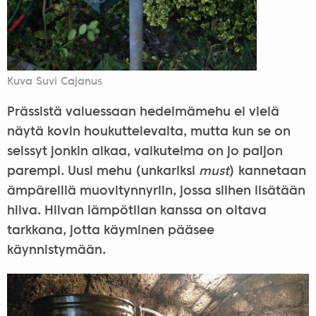
Kuva Suvi Cajanus
Prässistä valuessaan hedelmämehu ei vielä
näytä kovin houkuttelevalta, mutta kun se on
seissyt jonkin aikaa, vaikutelma on jo paljon
parempi. Uusi mehu (unkariksi
must
) kannetaan
ämpäreillä muovitynnyriin, jossa siihen lisätään
hiiva. Hiivan lämpötilan kanssa on oltava
tarkkana, jotta käyminen pääsee
käynnistymään.