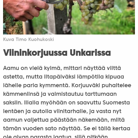
Kuva Timo Kuohukoski
Viininkorjuussa Unkarissa
Aamu on vielä kylmä, mittari näyttää viittä
astetta, mutta iltapäiväksi lämpötila kipuaa
lähelle paria kymmentä. Korjuuväki puhaltelee
kämmeniinsä ja valmistautuu tarttumaan
saksiin. Illalla myöhään on saavuttu Suomesta
lentäen ja autolla viinitarhalle, ja vasta nyt
aamun valjettua päästään näkemään, miltä
tämän vuoden sato näyttää. Se ei tällä kertaa
ole aivan parasta laatua, sillä pitkään