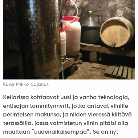
Kuva Mikko Cajanus
Kellarissa kohtaavat uusi ja vanha teknologia,
entisajan tammitynnyrit, jotka antavat viinille
perinteisen makunsa, ja niiden vieressä kiiltävä
terässäiliö, jossa valmistetun viinin pitäisi olla
maultaan ”uudenaikaisempaa”. Se on nyt