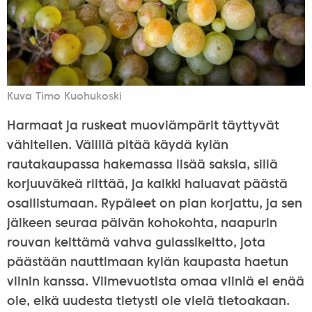
Kuva Timo Kuohukoski
Harmaat ja ruskeat muoviämpärit täyttyvät
vähitellen. Välillä pitää käydä kylän
rautakaupassa hakemassa lisää saksia, sillä
korjuuväkeä riittää, ja kaikki haluavat päästä
osallistumaan. Rypäleet on pian korjattu, ja sen
jälkeen seuraa päivän kohokohta, naapurin
rouvan keittämä vahva gulassikeitto, jota
päästään nauttimaan kylän kaupasta haetun
viinin kanssa. Viimevuotista omaa viiniä ei enää
ole, eikä uudesta tietysti ole vielä tietoakaan.