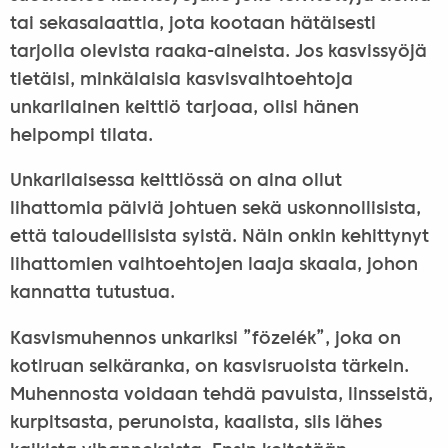
tai sekasalaattia, jota kootaan hätäisesti
tarjolla olevista raaka-aineista. Jos kasvissyöjä
tietäisi, minkälaisia kasvisvaihtoehtoja
unkarilainen keittiö tarjoaa, olisi hänen
helpompi tilata.
Unkarilaisessa keittiössä on aina ollut
lihattomia päiviä johtuen sekä uskonnollisista,
että taloudellisista syistä. Näin onkin kehittynyt
lihattomien vaihtoehtojen laaja skaala, johon
kannatta tutustua.
Kasvismuhennos unkariksi ”fözelék”, joka on
kotiruan selkäranka, on kasvisruoista tärkein.
Muhennosta voidaan tehdä pavuista, linsseistä,
kurpitsasta, perunoista, kaalista, siis lähes