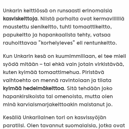
Unkarin keittiössä on runsaasti erinomaisia
kasviskeittoja
. Niistä parhaita ovat kermaviilillä
maustettu sienikeitto, tuhti tomaattikeitto,
papukeitto ja hapankaalista tehty, vatsaa
rauhoittavaa ”korhelyleves” eli rentunkeitto.
Kun Unkarin kesä on kuumimmillaan, ei tee mieli
syödä mitään – tai ehkä vain jotain virkistävää,
kuten kylmää tomaattimehua. Piristävä
vaihtoehto on mennä ravintolaan ja tilata
kylmää hedelmäkeittoa
. Sitä tehdään joko
hapankirsikoista tai omenoista, mutta olen
minä karviaismarjakeittoakin maistanut jo.
Kesällä Unkarilainen tori on kasvissyöjän
paratiisi. Olen tavannut suomalaisia, jotka ovat