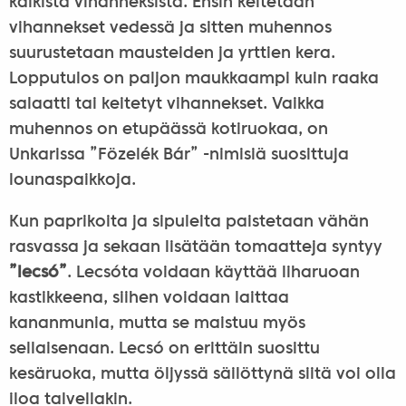
kaikista vihanneksista. Ensin keitetään
vihannekset vedessä ja sitten muhennos
suurustetaan mausteiden ja yrttien kera.
Lopputulos on paljon maukkaampi kuin raaka
salaatti tai keitetyt vihannekset. Vaikka
muhennos on etupäässä kotiruokaa, on
Unkarissa ”Fözelék Bár” -nimisiä suosittuja
lounaspaikkoja.
Kun paprikoita ja sipuleita paistetaan vähän
rasvassa ja sekaan lisätään tomaatteja syntyy
”lecsó
”
. Lecsóta voidaan käyttää liharuoan
kastikkeena, siihen voidaan laittaa
kananmunia, mutta se maistuu myös
sellaisenaan. Lecsó on erittäin suosittu
kesäruoka, mutta öljyssä säilöttynä siitä voi olla
iloa talvellakin.