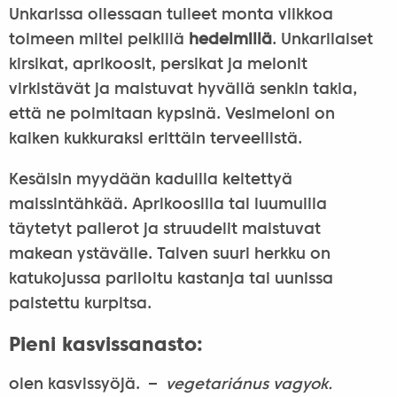
Unkarissa ollessaan tulleet monta viikkoa
toimeen miltei pelkillä
hedelmillä
. Unkarilaiset
kirsikat, aprikoosit, persikat ja melonit
virkistävät ja maistuvat hyvällä senkin takia,
että ne poimitaan kypsinä. Vesimeloni on
kaiken kukkuraksi erittäin terveellistä.
Kesäisin myydään kaduilla keitettyä
maissintähkää. Aprikoosilla tai luumuilla
täytetyt pallerot ja struudelit maistuvat
makean ystävälle. Talven suuri herkku on
katukojussa pariloitu kastanja tai uunissa
paistettu kurpitsa.
Pieni kasvissanasto:
olen kasvissyöjä. –
vegetariánus vagyok.