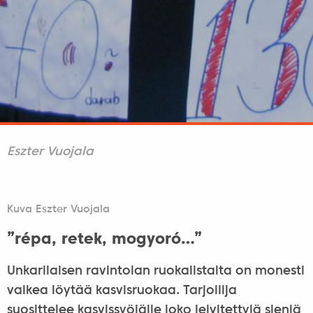
Eszter Vuojala
Kuva Eszter Vuojala
”répa, retek, mogyoró…”
Unkarilaisen ravintolan ruokalistalta on monesti
vaikea löytää kasvisruokaa. Tarjoilija
suosittelee kasvissyöjälle joko leivitettyjä sieniä