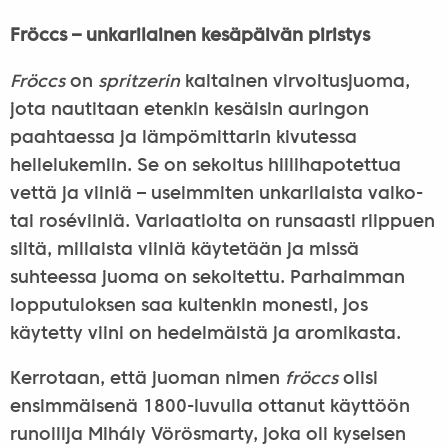
Fröccs – unkarilainen kesäpäivän piristys
Fröccs
on
spritzerin
kaltainen virvoitusjuoma,
jota nautitaan etenkin kesäisin auringon
paahtaessa ja lämpömittarin kivutessa
hellelukemiin. Se on sekoitus hiilihapotettua
vettä ja viiniä – useimmiten unkarilaista valko-
tai roséviiniä. Variaatioita on runsaasti riippuen
siitä, millaista viiniä käytetään ja missä
suhteessa juoma on sekoitettu. Parhaimman
lopputuloksen saa kuitenkin monesti, jos
käytetty viini on hedelmäistä ja aromikasta.
Kerrotaan, että juoman nimen
fröccs
olisi
ensimmäisenä 1800-luvulla ottanut käyttöön
runoilija Mihály Vörösmarty, joka oli kyseisen