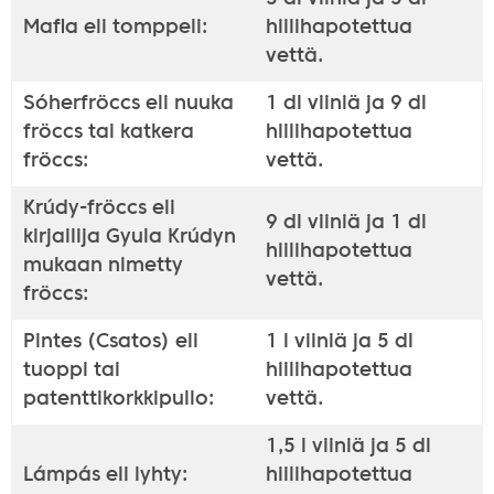
Mafla eli tomppeli:
hiilihapotettua
vettä.
Sóherfröccs eli nuuka
1 dl viiniä ja 9 dl
fröccs tai katkera
hiilihapotettua
fröccs:
vettä.
Krúdy-fröccs eli
9 dl viiniä ja 1 dl
kirjailija Gyula Krúdyn
hiilihapotettua
mukaan nimetty
vettä.
fröccs:
Pintes (Csatos) eli
1 l viiniä ja 5 dl
tuoppi tai
hiilihapotettua
patenttikorkkipullo:
vettä.
1,5 l viiniä ja 5 dl
Lámpás eli lyhty:
hiilihapotettua