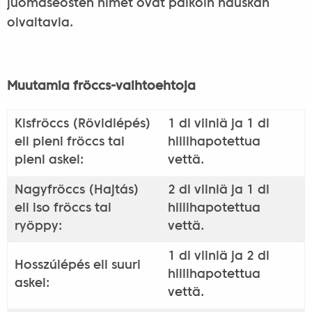
juomaseosten nimet ovat paikoin hauskan
oivaltavia.
Muutamia fröccs-vaihtoehtoja
Kisfröccs (Rövidlépés)
1 dl viiniä ja 1 dl
eli pieni fröccs tai
hiilihapotettua
pieni askel:
vettä.
Nagyfröccs (Hajtás)
2 dl viiniä ja 1 dl
eli iso fröccs tai
hiilihapotettua
ryöppy:
vettä.
1 dl viiniä ja 2 dl
Hosszúlépés eli suuri
hiilihapotettua
askel:
vettä.