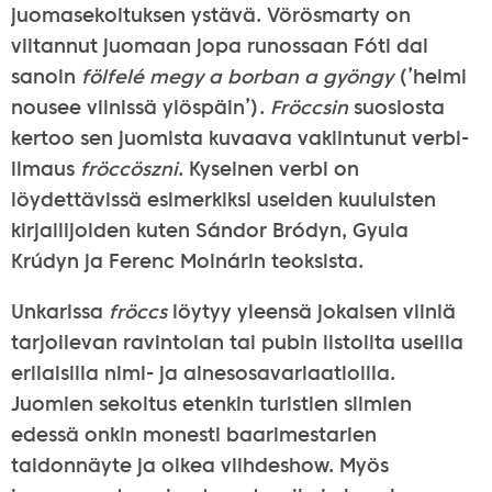
juomasekoituksen ystävä. Vörösmarty on
viitannut juomaan jopa runossaan Fóti dal
sanoin
fölfelé megy a borban a gyöngy
(’helmi
nousee viinissä ylöspäin’).
Fröccsin
suosiosta
kertoo sen juomista kuvaava vakiintunut verbi-
ilmaus
fröccöszni
. Kyseinen verbi on
löydettävissä esimerkiksi useiden kuuluisten
kirjailijoiden kuten Sándor Bródyn, Gyula
Krúdyn ja Ferenc Molnárin teoksista.
Unkarissa
fröccs
löytyy yleensä jokaisen viiniä
tarjoilevan ravintolan tai pubin listoilta useilla
erilaisilla nimi- ja ainesosavariaatioilla.
Juomien sekoitus etenkin turistien silmien
edessä onkin monesti baarimestarien
taidonnäyte ja oikea viihdeshow. Myös