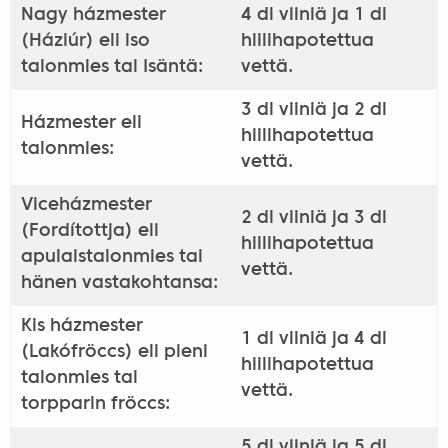
Nagy házmester
4 dl viiniä ja 1 dl
(Háziúr) eli iso
hiilihapotettua
talonmies tai Isäntä:
vettä.
3 dl viiniä ja 2 dl
Házmester eli
hiilihapotettua
talonmies:
vettä.
Viceházmester
2 dl viiniä ja 3 dl
(Fordítottja) eli
hiilihapotettua
apulaistalonmies tai
vettä.
hänen vastakohtansa:
Kis házmester
1 dl viiniä ja 4 dl
(Lakófröccs) eli pieni
hiilihapotettua
talonmies tai
vettä.
torpparin fröccs:
5 dl viiniä ja 5 dl