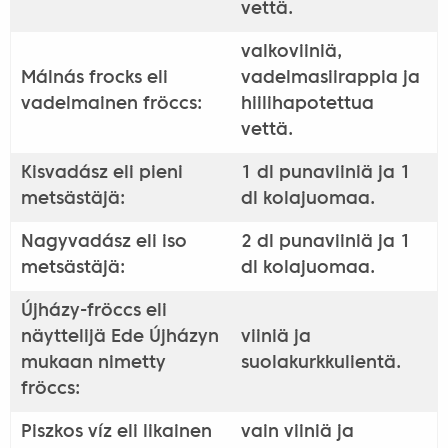
vettä.
valkoviiniä,
Málnás frocks eli
vadelmasiirappia ja
vadelmainen fröccs:
hiilihapotettua
vettä.
Kisvadász eli pieni
1 dl punaviiniä ja 1
metsästäjä:
dl kolajuomaa.
Nagyvadász eli iso
2 dl punaviiniä ja 1
metsästäjä:
dl kolajuomaa.
Újházy-fröccs eli
näyttelijä Ede Újházyn
viiniä ja
mukaan nimetty
suolakurkkulientä.
fröccs:
Piszkos víz eli likainen
vain viiniä ja