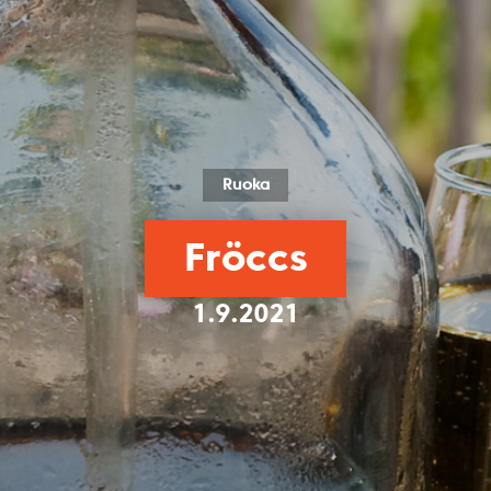
Ruoka
Fröccs
1.9.2021