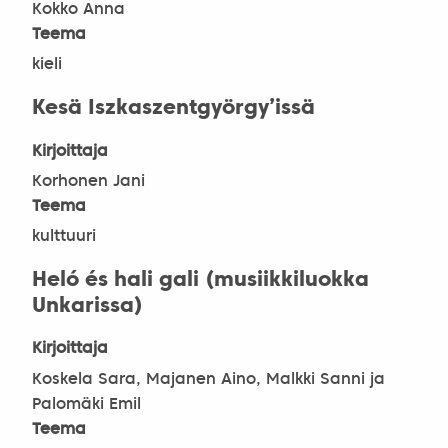
Kokko Anna
Teema
kieli
Kesä Iszkaszentgyörgy’issä
Kirjoittaja
Korhonen Jani
Teema
kulttuuri
Heló és hali gali (musiikkiluokka
Unkarissa)
Kirjoittaja
Koskela Sara, Majanen Aino, Malkki Sanni ja
Palomäki Emil
Teema