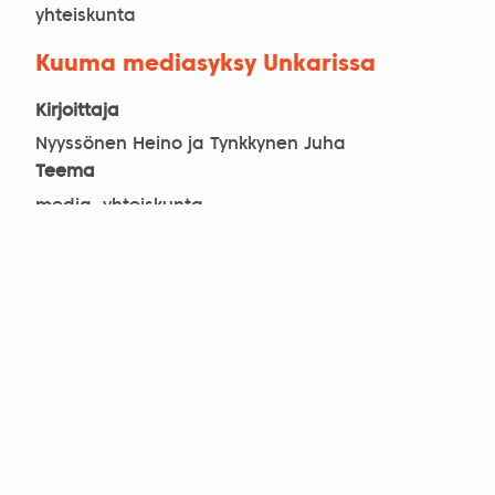
yhteiskunta
Kuuma mediasyksy Unkarissa
Kirjoittaja
Nyyssönen Heino ja Tynkkynen Juha
Teema
media, yhteiskunta
Uusia tuulia Unkarista -sarja: Voi
elämän kevät! Vuodenajat
ystävyyspiirien elämässä
Kirjoittaja
Pap Kinga Marjatta
Teema
yhdistys