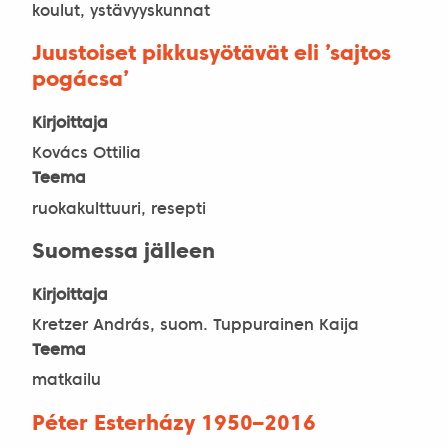
koulut, ystävyyskunnat
Juustoiset pikkusyötävät eli ’sajtos
pogácsa’
Kirjoittaja
Kovács Ottilia
Teema
ruokakulttuuri, resepti
Suomessa jälleen
Kirjoittaja
Kretzer András, suom. Tuppurainen Kaija
Teema
matkailu
Péter Esterházy 1950–2016