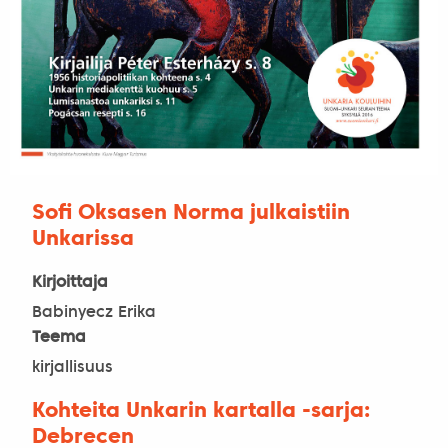
Sofi Oksasen Norma julkaistiin
Unkarissa
Kirjoittaja
Babinyecz Erika
Teema
kirjallisuus
Kohteita Unkarin kartalla -sarja:
Debrecen