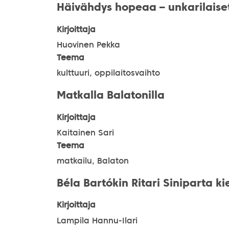
Häivähdys hopeaa – unkarilais
Kirjoittaja
Huovinen Pekka
Teema
kulttuuri, oppilaitosvaihto
Matkalla Balatonilla
Kirjoittaja
Kaitainen Sari
Teema
matkailu, Balaton
Béla Bartókin Ritari Siniparta 
Kirjoittaja
Lampila Hannu-Ilari