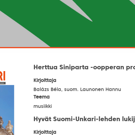
Herttua Siniparta -oopperan pr
Kirjoittaja
Balázs Béla, suom. Launonen Hannu
Teema
musiikki
Hyvät Suomi-Unkari-lehden luki
Kirjoittaja