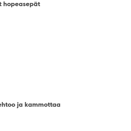
et hopeasepät
kiehtoo ja kammottaa