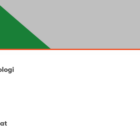
ologi
jat