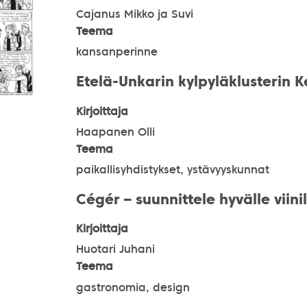
Cajanus Mikko ja Suvi
Teema
kansanperinne
Etelä-Unkarin kylpyläklusterin K
Kirjoittaja
Haapanen Olli
Teema
paikallisyhdistykset, ystävyyskunnat
Cégér – suunnittele hyvälle viinil
Kirjoittaja
Huotari Juhani
Teema
gastronomia, design