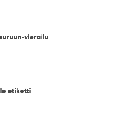
euruun-vierailu
le etiketti