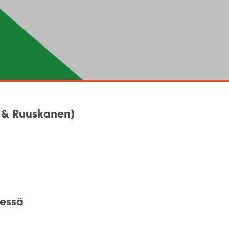
 & Ruuskanen)
yessä