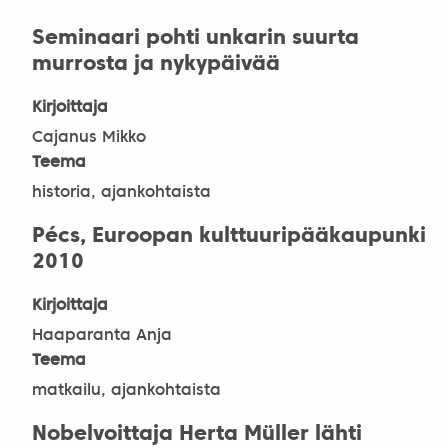
Seminaari pohti unkarin suurta
murrosta ja nykypäivää
Kirjoittaja
Cajanus Mikko
Teema
historia, ajankohtaista
Pécs, Euroopan kulttuuripääkaupunki
2010
Kirjoittaja
Haaparanta Anja
Teema
matkailu, ajankohtaista
Nobelvoittaja Herta Müller lähti