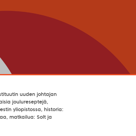
stituutin uuden johtajan
aisia joulureseptejä,
tin yliopistossa, historia:
iaa, matkailua: Solt ja