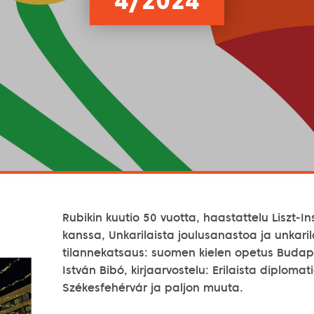
4/2024
Rubikin kuutio 50 vuotta, haastattelu Liszt-In
kanssa, Unkarilaista joulusanastoa ja unkaril
tilannekatsaus: suomen kielen opetus Budapes
István Bibó, kirjaarvostelu: Erilaista diplomat
Székesfehérvár ja paljon muuta.