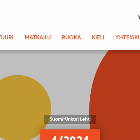
TUURI
MATKAILU
RUOKA
KIELI
YHTEISK
Suomi-Unkari Lehti