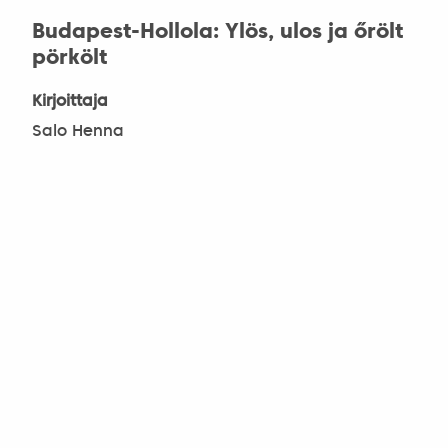
Budapest-Hollola: Ylös, ulos ja őrölt
pörkölt
Kirjoittaja
Salo Henna
Teema
kulttuuri
Ildikó Márkusin haastattelu –
Joukkuepeliä ja nuoria toivoja
Kirjoittaja
Salo Henna
Teema
kulttuurisuhteet
Unkarilaisia vieraita Rovaniemellä