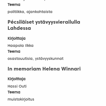
Teema
politiikka, ajankohtaista
Pécsiläiset ystävyysvierailulla
Lahdessa
Kirjoittaja
Haapola Ilkka
Teema
osastouutisia, ystävyyskunnat
In memoriam Helena Winnari
Kirjoittaja
Hassi Outi
Teema
muistokirjoitus