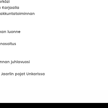
árközi
 Karjaalla
rakkuntatoiminnan
ikan luonne
anosoitus
nnan juhlavuosi
Jaarlin pojat Unkarissa