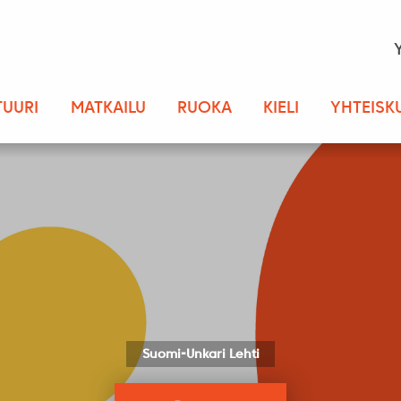
TUURI
MATKAILU
RUOKA
KIELI
YHTEISK
Suomi-Unkari Lehti