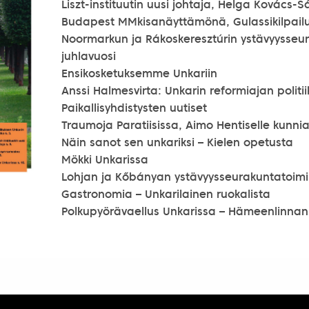
Liszt-instituutin uusi johtaja, Helga Kovács-S
Budapest MMkisanäyttämönä, Gulassikilpailu
Noormarkun ja Rákoskeresztúrin ystävyysseu
juhlavuosi
Ensikosketuksemme Unkariin
Anssi Halmesvirta: Unkarin reformiajan politi
Paikallisyhdistysten uutiset
Traumoja Paratiisissa, Aimo Hentiselle kunni
Näin sanot sen unkariksi – Kielen opetusta
Mökki Unkarissa
Lohjan ja Kőbányan ystävyysseurakuntatoimi
Gastronomia – Unkarilainen ruokalista
Polkupyörävaellus Unkarissa – Hämeenlinnan 