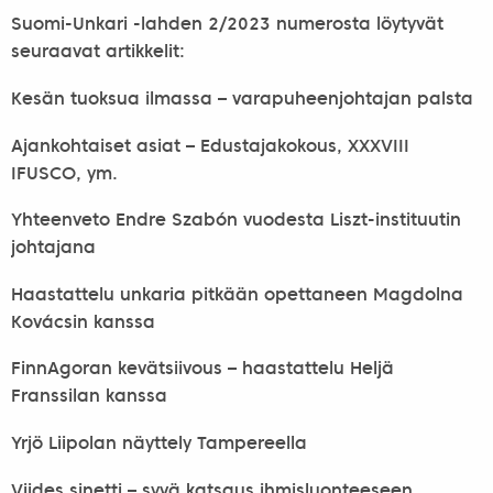
Suomi-Unkari -lahden 2/2023 numerosta löytyvät
seuraavat artikkelit:
Kesän tuoksua ilmassa – varapuheenjohtajan palsta
Ajankohtaiset asiat – Edustajakokous, XXXVIII
IFUSCO, ym.
Yhteenveto Endre Szabón vuodesta Liszt-instituutin
johtajana
Haastattelu unkaria pitkään opettaneen Magdolna
Kovácsin kanssa
FinnAgoran kevätsiivous – haastattelu Heljä
Franssilan kanssa
Yrjö Liipolan näyttely Tampereella
Viides sinetti – syvä katsaus ihmisluonteeseen