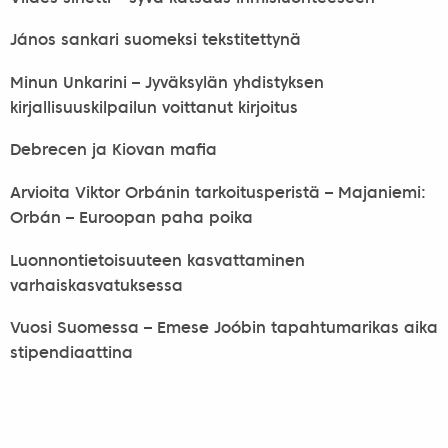
János sankari suomeksi tekstitettynä
Minun Unkarini – Jyväksylän yhdistyksen
kirjallisuuskilpailun voittanut kirjoitus
Debrecen ja Kiovan mafia
Arvioita Viktor Orbánin tarkoitusperistä – Majaniemi:
Orbán – Euroopan paha poika
Luonnontietoisuuteen kasvattaminen
varhaiskasvatuksessa
Vuosi Suomessa – Emese Joóbin tapahtumarikas aika
stipendiaattina
Paikallisyhdistysten Unkari-matkat ja muita
tapahtumia