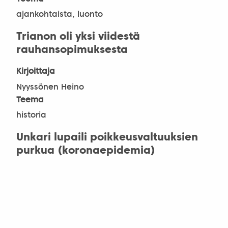
ajankohtaista, luonto
Trianon oli yksi viidestä
rauhansopimuksesta
Kirjoittaja
Nyyssönen Heino
Teema
historia
Unkari lupaili poikkeusvaltuuksien
purkua (koronaepidemia)
Kirjoittaja
Nyyssönen Heino
Teema
yhteiskunta