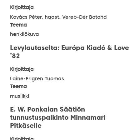
Kirjoittaja
Kovács Péter, haast. Vereb-Dér Botond
Teema
henkilökuva
Levylautaselta: Európa Kiadó & Love
’82
Kirjoittaja
Laine-Frigren Tuomas
Teema
musiikki
E. W. Ponkalan Säätiön
tunnustuspalkinto Minnamari
Pitkäselle
Kirjoittaja