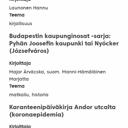
Launonen Hannu
Teema
kirjallisuus
Budapestin kaupunginosat -sarja:
Pyhän Joosefin kaupunki tai Nyócker
(Józsefváros)
Kirjoittaja
Major Árvácska, suom. Manni-Hämäläinen
Marjatta
Teema
matkailu, historia
Karanteenipäiväkirja Andor utcalta
(koronaepidemia)
Kirjoittaja