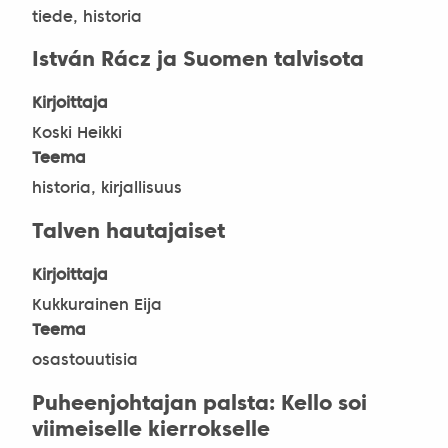
tiede, historia
István Rácz ja Suomen talvisota
Kirjoittaja
Koski Heikki
Teema
historia, kirjallisuus
Talven hautajaiset
Kirjoittaja
Kukkurainen Eija
Teema
osastouutisia
Puheenjohtajan palsta: Kello soi
viimeiselle kierrokselle