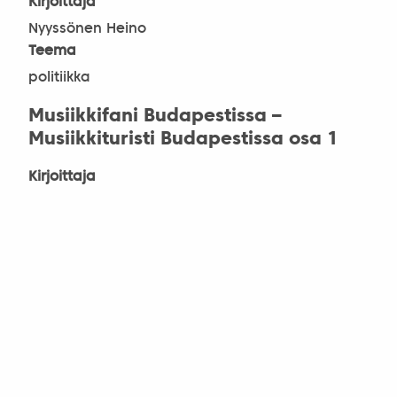
Kirjoittaja
Nyyssönen Heino
Teema
politiikka
Musiikkifani Budapestissa –
Musiikkituristi Budapestissa osa 1
Kirjoittaja
Salo Henna
Teema
ajankohtaista, musiikki
Budapest-Hollola-sarja
Kirjoittaja
Salo Henna
Teema