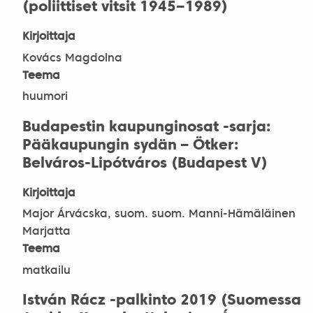
(poliittiset vitsit 1945‒1989)
Kirjoittaja
Kovács Magdolna
Teema
huumori
Budapestin kaupunginosat -sarja:
Pääkaupungin sydän – Ötker:
Belváros-Lipótváros (Budapest V)
Kirjoittaja
Major Árvácska, suom. suom. Manni-Hämäläinen
Marjatta
Teema
matkailu
István Rácz -palkinto 2019 (Suomessa