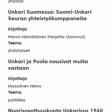
yhdistys
Unkari Suomessa: Suomi-Unkari
Seuran yhteistyökumppaneita
Kirjoittaja
Manni-Hämäläinen Marjatta (koonnut)
Teema
yhdistykset
Unkari ja Puola nousivat muita
vastaan
Kirjoittaja
Nyyssönen Heino
Teema
politiikka
Nuorisovaltuuskunta Unkarissa 1960