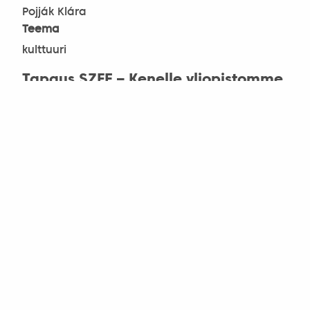
Pojják Klára
Teema
kulttuuri
Tapaus SZFE – Kenelle yliopistomme
kuuluvat?
Kirjoittaja
Sirató Ildikó
Teema
yliopistot, kulttuuri
Virtuaalielämyksiä kulttuurin ystäville
Kirjoittaja
Tiirikainen Sanna
Teema
kulttuuri