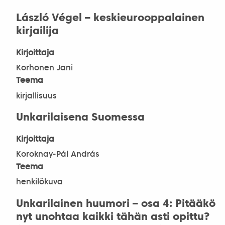
László Végel – keskieurooppalainen
kirjailija
Kirjoittaja
Korhonen Jani
Teema
kirjallisuus
Unkarilaisena Suomessa
Kirjoittaja
Koroknay-Pál András
Teema
henkilökuva
Unkarilainen huumori – osa 4: Pitääkö
nyt unohtaa kaikki tähän asti opittu?