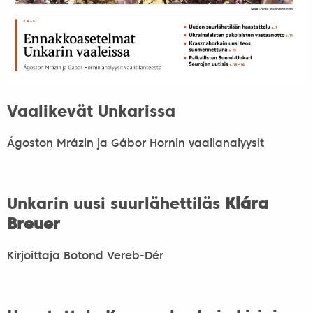
Vaalikevät Unkarissa
Ágoston Mrázin ja Gábor Hornin vaalianalyysit
Unkarin uusi suurlähettiläs
Klára
Breuer
Kirjoittaja Botond Vereb-Dér