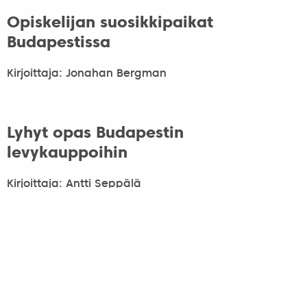
Opiskelijan suosikkipaikat
Budapestissa
Kirjoittaja: Jonahan Bergman
Lyhyt opas Budapestin
levykauppoihin
Kirjoittaja: Antti Seppälä
Ummikkona Unkarissa
Kirjoittaja: Terhi Leppäaho