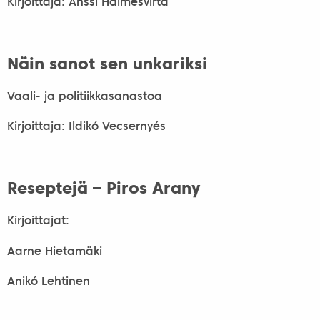
Kirjoittaja: Anssi Halmesvirta
Näin sanot sen unkariksi
Vaali- ja politiikkasanastoa
Kirjoittaja: Ildikó Vecsernyés
Reseptejä – Piros Arany
Kirjoittajat:
Aarne Hietamäki
Anikó Lehtinen