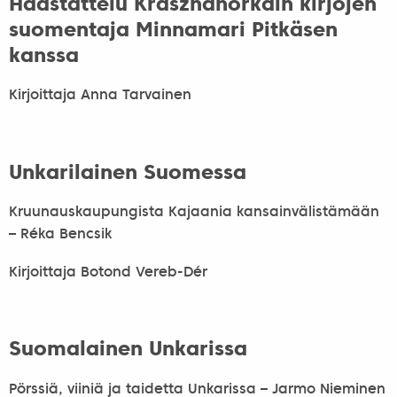
Haastattelu Krasznahorkain kirjojen
suomentaja Minnamari Pitkäsen
kanssa
Kirjoittaja Anna Tarvainen
Unkarilainen Suomessa
Kruunauskaupungista Kajaania kansainvälistämään
– Réka Bencsik
Kirjoittaja Botond Vereb-Dér
Suomalainen Unkarissa
Pörssiä, viiniä ja taidetta Unkarissa – Jarmo Nieminen