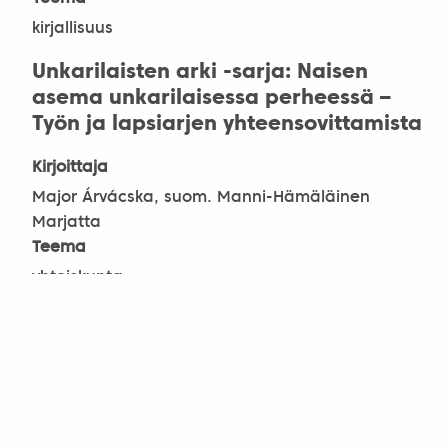
kirjallisuus
Unkarilaisten arki -sarja: Naisen
asema unkarilaisessa perheessä –
Työn ja lapsiarjen yhteensovittamista
Kirjoittaja
Major Árvácska, suom. Manni-Hämäläinen
Marjatta
Teema
yhteiskunta
Olimme matkamessuilla
Kirjoittaja
Manni-Hämäläinen Marjatta
Teema