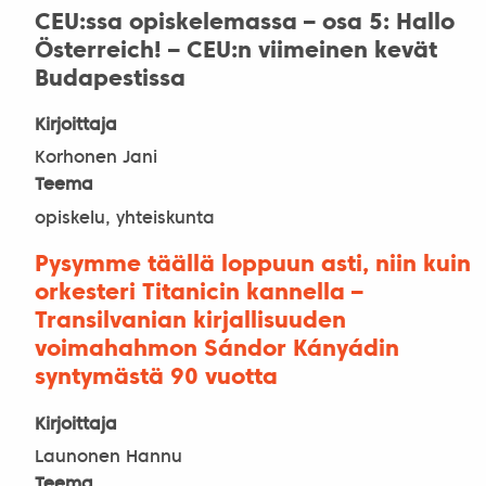
CEU:ssa opiskelemassa – osa 5: Hallo
Österreich! – CEU:n viimeinen kevät
Budapestissa
Kirjoittaja
Korhonen Jani
Teema
opiskelu, yhteiskunta
Pysymme täällä loppuun asti, niin kuin
orkesteri Titanicin kannella –
Transilvanian kirjallisuuden
voimahahmon Sándor Kányádin
syntymästä 90 vuotta
Kirjoittaja
Launonen Hannu
Teema