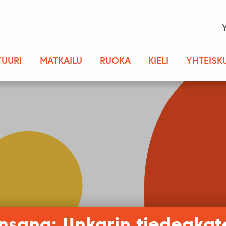
TUURI
MATKAILU
RUOKA
KIELI
YHTEISK
nsana: Unkarin tiedeaka