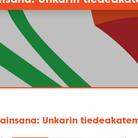
ainsana: Unkarin tiedeakate