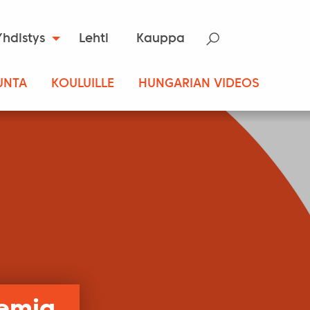
Yhdistys
Lehti
Kauppa
UNTA
KOULUILLE
HUNGARIAN VIDEOS
temia