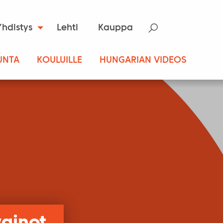
Yhdistys
Lehti
Kauppa
UNTA
KOULUILLE
HUNGARIAN VIDEOS
vainot