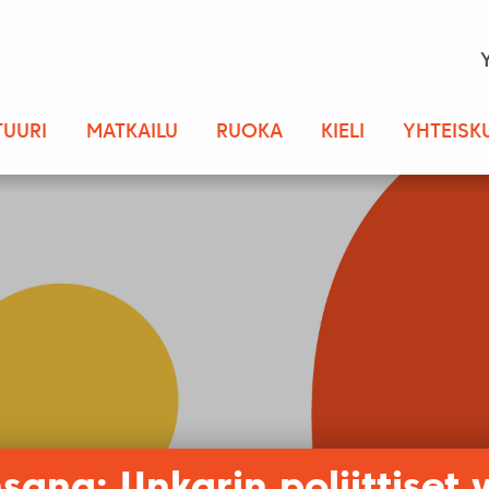
TUURI
MATKAILU
RUOKA
KIELI
YHTEISK
sana: Unkarin poliittiset 