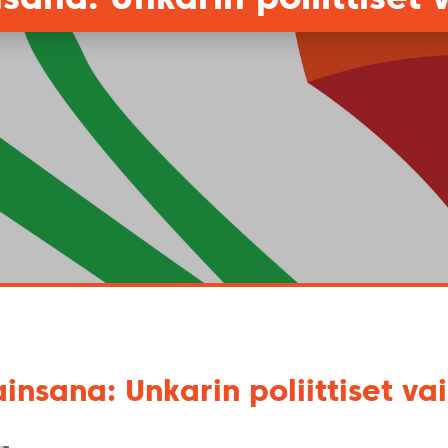
insana: Unkarin poliittiset va