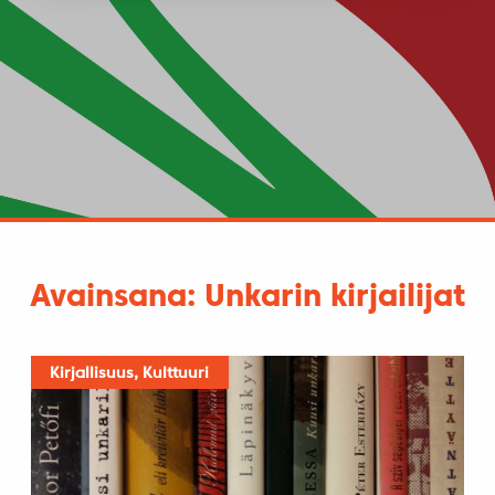
Avainsana: Unkarin kirjailijat
Kirjallisuus, Kulttuuri