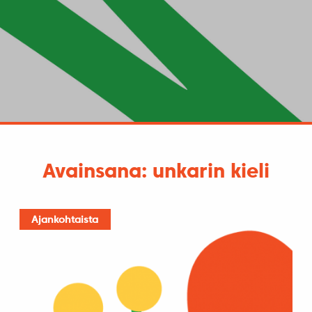
Avainsana: unkarin kieli
Ajankohtaista