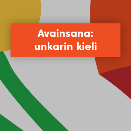
Avainsana:
unkarin kieli