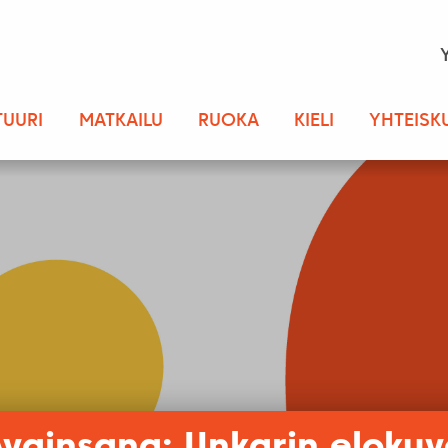
TUURI
MATKAILU
RUOKA
KIELI
YHTEISK
vainsana: Unkarin eloku