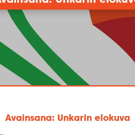
Avainsana: Unkarin elokuva