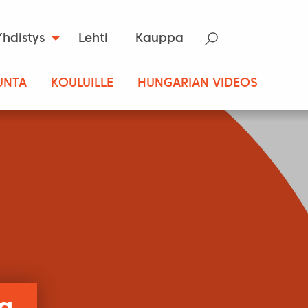
Yhdistys
Lehti
Kauppa
UNTA
KOULUILLE
HUNGARIAN VIDEOS
va