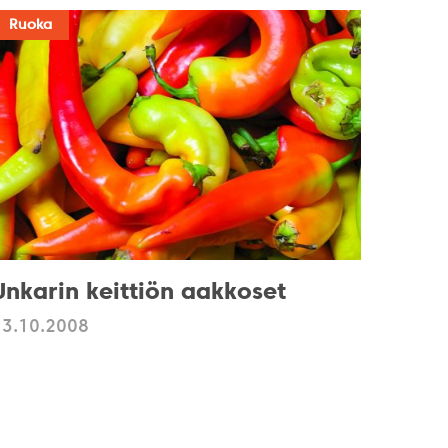
Ruoka
Unkarin keittiön aakkoset
13.10.2008