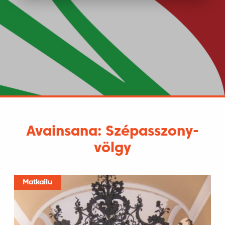
Avainsana: Szépasszony-
völgy
Matkailu