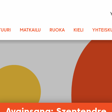
TUURI
MATKAILU
RUOKA
KIELI
YHTEISK
Avainsana: Szentendre