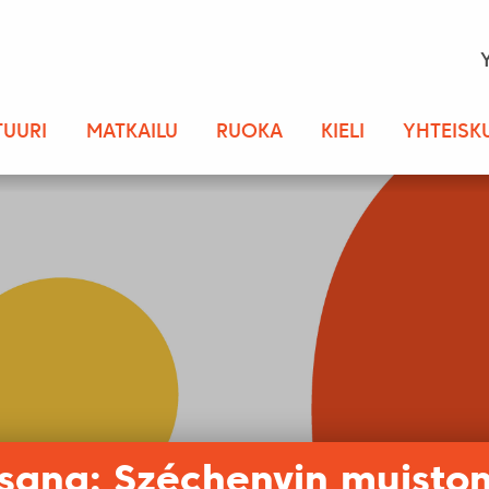
TUURI
MATKAILU
RUOKA
KIELI
YHTEISK
sana: Széchenyin muisto