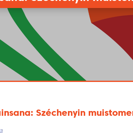
insana: Széchenyin muistome