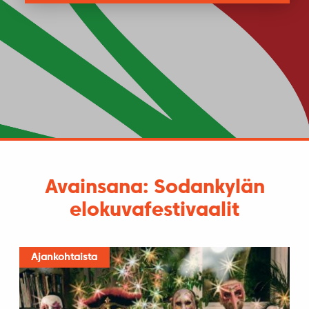
Avainsana: Sodankylän
elokuvafestivaalit
Ajankohtaista