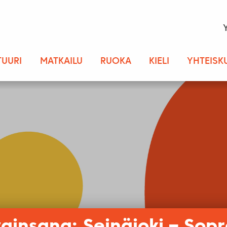
TUURI
MATKAILU
RUOKA
KIELI
YHTEISK
ainsana: Seinäjoki – Sop