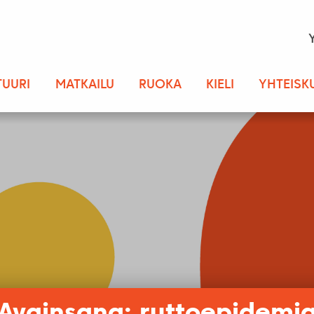
TUURI
MATKAILU
RUOKA
KIELI
YHTEISK
Avainsana: ruttoepidemi