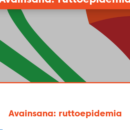
Avainsana: ruttoepidemia