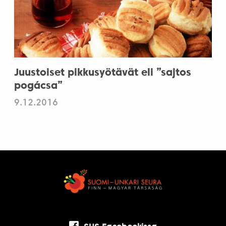
Juustoiset pikkusyötävät eli ”sajtos
pogácsa”
9.12.2016