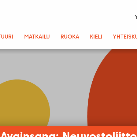
TUURI
MATKAILU
RUOKA
KIELI
YHTEISK
Avainsana: Neuvostoliitto