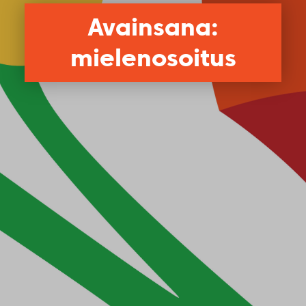
Avainsana:
mielenosoitus