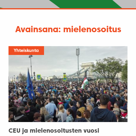
Avainsana: mielenosoitus
Yhteiskunta
CEU ja mielenosoitusten vuosi