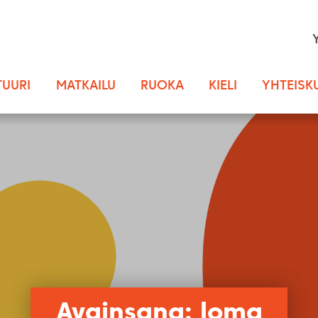
TUURI
MATKAILU
RUOKA
KIELI
YHTEISK
Avainsana: loma