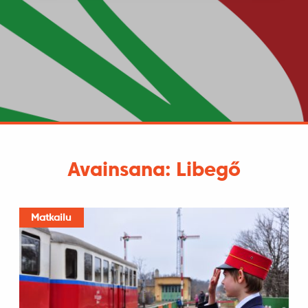
Avainsana: Libegő
Matkailu