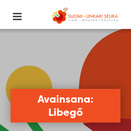
Avainsana:
Libegő