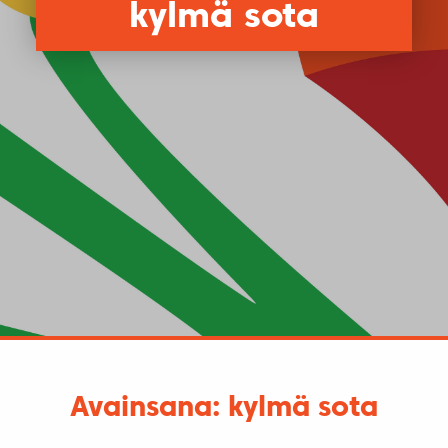
kylmä sota
Avainsana: kylmä sota