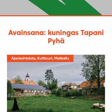
Avainsana: kuningas Tapani
Pyhä
Ajankohtaista, Kulttuuri, Matkailu