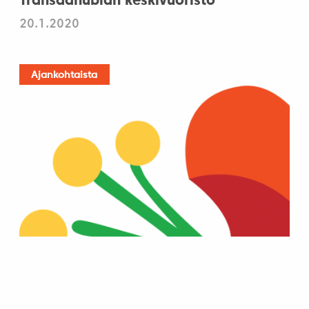
Transdanubian keskivuoristo
20.1.2020
Ajankohtaista
Pécs – Euroopan kulttuuripääkaupunki
2010
6.6.2010