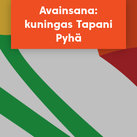
Avainsana:
kuningas Tapani
Pyhä