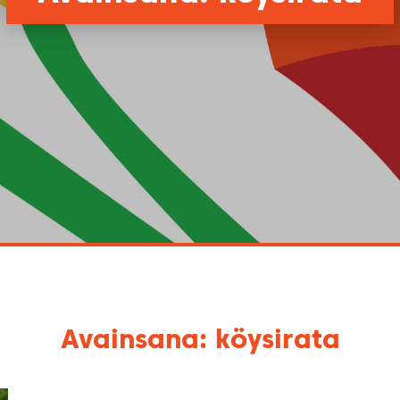
Avainsana: köysirata