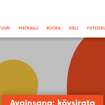
TUURI
MATKAILU
RUOKA
KIELI
YHTEISK
Avainsana: köysirata