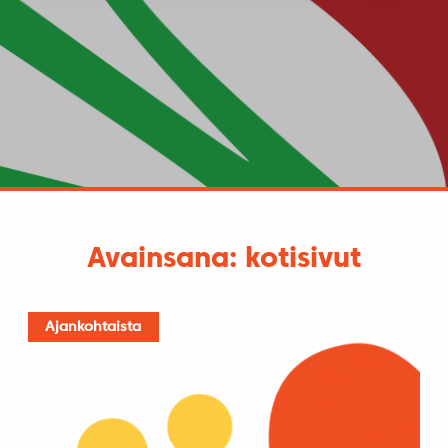
Avainsana: kotisivut
Ajankohtaista