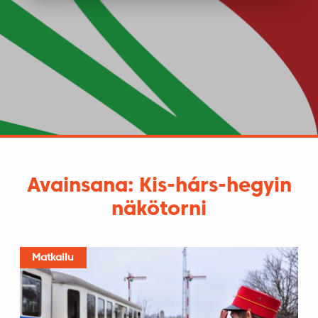
Avainsana: Kis-hárs-hegyin
näkötorni
Matkailu