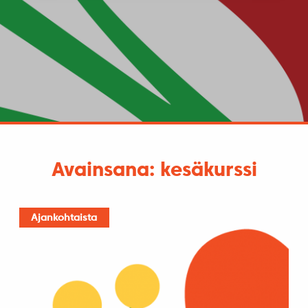
Avainsana: kesäkurssi
Ajankohtaista