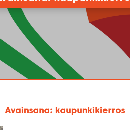
Avainsana: kaupunkikierros