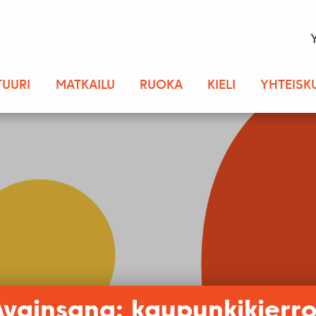
TUURI
MATKAILU
RUOKA
KIELI
YHTEISK
Avainsana: kaupunkikierro