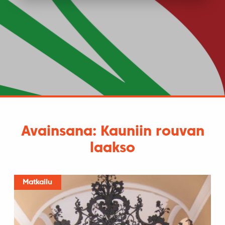
Avainsana: Kauniin rouvan
laakso
Matkailu