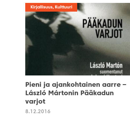
Kirjallisuus, Kulttuuri
Pieni ja ajankohtainen aarre –
László Mártonin Pääkadun
varjot
8.12.2016