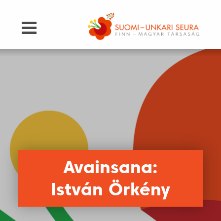
Avainsana:
István Örkény