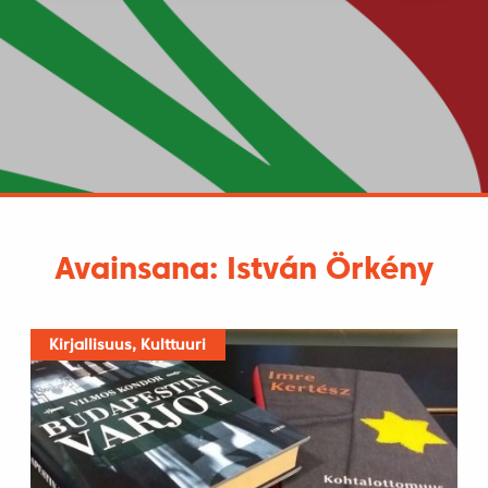
Avainsana: István Örkény
Kirjallisuus, Kulttuuri