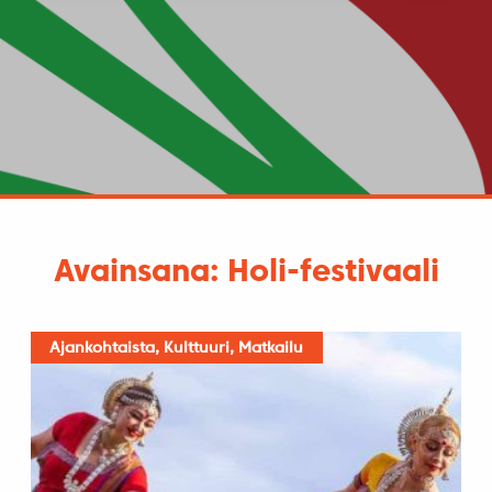
Avainsana: Holi-festivaali
Ajankohtaista, Kulttuuri, Matkailu